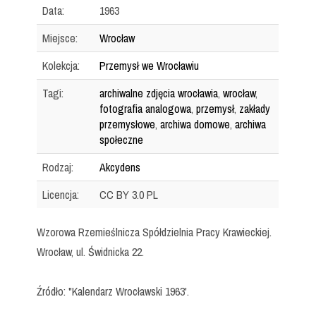
Data:
1963
Miejsce:
Wrocław
Kolekcja:
Przemysł we Wrocławiu
Tagi:
archiwalne zdjęcia wrocławia
,
wrocław
,
fotografia analogowa
,
przemysł
,
zakłady
przemysłowe
,
archiwa domowe
,
archiwa
społeczne
Rodzaj:
Akcydens
Licencja:
CC BY 3.0 PL
Wzorowa Rzemieślnicza Spółdzielnia Pracy Krawieckiej.
Wrocław, ul. Świdnicka 22.
Źródło: "Kalendarz Wrocławski 1963'.